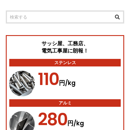
サッシ屋、工務店、
電気工事屋に朗報！
ステンレス
110
/kg
円
アルミ
280
/kg
円