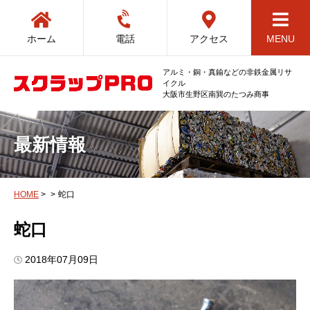
ホーム
電話
アクセス
MENU
アルミ・銅・真鍮などの非鉄金属リサ
イクル
大阪市生野区南巽のたつみ商事
最新情報
HOME
>
>
蛇口
蛇口
2018年07月09日