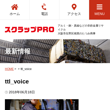
ホーム
電話
アクセス
MENU
アルミ・銅・真鍮などの非鉄金属リサ
イクル
大阪市生野区南巽のたつみ商事
最新情報
HOME
>
>
ttl_voice
ttl_voice
2018年06月18日