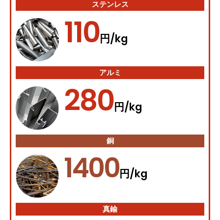
ステンレス
110
/kg
円
アルミ
280
/kg
円
銅
1400
/kg
円
真鍮